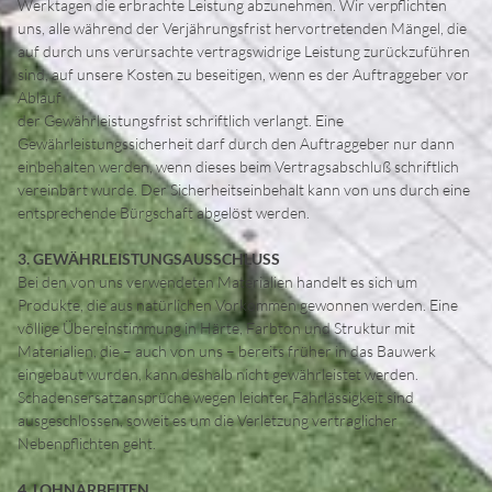
Werktagen die erbrachte Leistung abzunehmen. Wir verpflichten
uns, alle während der Verjährungsfrist hervortretenden Mängel, die
auf durch uns verursachte vertragswidrige Leistung zurückzuführen
sind, auf unsere Kosten zu beseitigen, wenn es der Auftraggeber vor
Ablauf
der Gewährleistungsfrist schriftlich verlangt. Eine
Gewährleistungssicherheit darf durch den Auftraggeber nur dann
einbehalten werden, wenn dieses beim Vertragsabschluß schriftlich
vereinbart wurde. Der Sicherheitseinbehalt kann von uns durch eine
entsprechende Bürgschaft abgelöst werden.
3. GEWÄHRLEISTUNGSAUSSCHLUSS
Bei den von uns verwendeten Materialien handelt es sich um
Produkte, die aus natürlichen Vorkommen gewonnen werden. Eine
völlige Übereinstimmung in Härte, Farbton und Struktur mit
Materialien, die – auch von uns – bereits früher in das Bauwerk
eingebaut wurden, kann deshalb nicht gewährleistet werden.
Schadensersatzansprüche wegen leichter Fahrlässigkeit sind
ausgeschlossen, soweit es um die Verletzung vertraglicher
Nebenpflichten geht.
4. LOHNARBEITEN