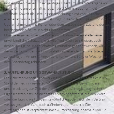
und Angaben bleiben unser geistiges Eigentum. Eine Weitergabe an
Dritte ohne unser schriftliches Einverständnis ist daher nicht
statthaft. Soweit die Leistungsbeschreibung nicht von uns selbst
erarbeitet wurde, wird eine Haftung für die Vollständigkeit und die
Übereinstimmung mit Plänen oder dem tatsächlichen Zustand der zu
bearbeitenden Bauteile nicht übernommen.
Etwaige Angaben über die Kosten von Lohnarbeiten stellen eine
unverbindliche Schätzung dar. Allen aufgeführten Preisen, auch
denen, die ggf. bei einer Schätzung mündlich genannt werden, wird
die im Zeitpunkt der Rechnungsstellung geltende Mehrwertsteuer
zugeschlagen. An unser Angebot halten wir uns für vier Wochen ab
dem Absendetag gebunden.
2. AUSFÜHRUNG UND GEWÄHRLEISTUNG
Die Arbeiten werden handwerklich einwandfrei nach dem aktuellen
Stand der Technik geleistet. Wir übernehmen die Gewähr, dass
unsere Leistung zur Zeit der Abnahme die vertraglich zugesicherten
Eigenschaften hat und nicht mit Fehlern behaftet ist, die den Wert
oder die Tauglichkeit zu dem gewöhnlichen oder nach dem Vertrag
voraus gesetzten Gebrauch aufheben oder mindern. Der
Auftraggeber ist verpflichtet, nach Aufforderung innerhalb von 12